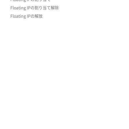
Floating IPの割り当て解除
Floating IPの解放
Apache Web Serverの構築方法
Windows Serverの構築方法
リレーショナルデータベースの構築
方法
※「docomo MEC」は株式会社NTTド
GPUの使用方法
※「docomo MEC」「MECダイレク
顔認識アプリの作成
限、および包括的な業務受託にもとづき販
トラブルシューティング
物理サーバー故障発生時の復旧手順
インスタンス停止・起動手順
リファレンス
APIアクセス
コンピュート
ボリューム
ネットワーク
Orchestration
概要
インスタンス
イメージ
キーペア
サーバーグループ
ボリューム
スナップショット
ネットワークトポロジー
ネットワーク
ルーター
セキュリティーグループ
Floating IP
Stacks