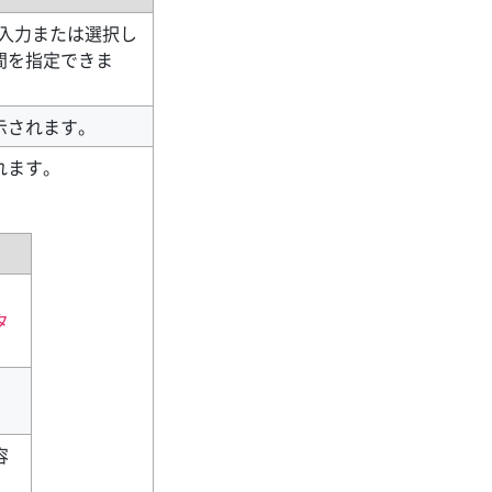
式で入力または選択し
間を指定できま
示されます。
れます。
タ
。
容