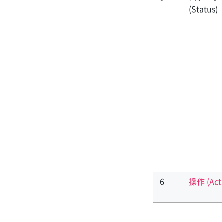
(Status)
6
操作 (Act