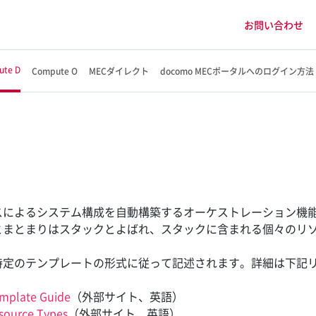
お問い合わせ
ute D
Compute O
MECダイレクト
docomo MECポータルへのログイン方法
スによるシステム構成を自動構築するオーケストレーション機
とまとまりはスタックとよばれ、スタックに含まれる個々のリ
。
特定のテンプレートの形式に従って記述されます。詳細は下記
。
mplate Guide
（外部サイト、英語）
source Types
（外部サイト、英語）