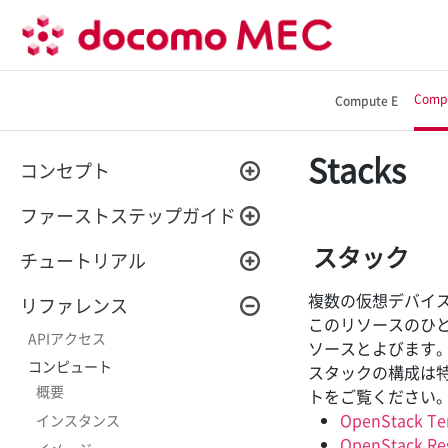
Comp
Compute E
Stacks
コンセプト
Compute Dとは
関連サービス
ご利用開始までの流れ
ファーストステップガイド
ファーストステップガイド
基本的な操作
具体的な設定方法
スタック
ユーザー設定
ネットワーク構築
ルーター作成
セキュリティーグループ設定
インスタンス作成
Floating IPの割り当て​
インスタンス構築
バックアップ・リストア
リージョン移行
データエクスポート
リソース停止・削除
管理画面への接続・ログイン
インスタンス作成・起動の準備
インスタンスの作成・起動
インスタンス起動後の操作
インスタンスへの接続・ログイ
インスタンスのサイズ変更方法
リモートストレージサービスの
コマンドライン実行環境の設定
コマンドライン操作方法
日本語キーボード設定方法
インスタンスのHA構成の作成方
MECダイレクト接続手順
チュートリアル
ン
利用
法
インスタンス
イメージ
キーペア
サーバーグループ
ボリューム
スナップショット
ネットワーク
ルーター
セキュリティーグループ
Floating IP
Apache Web Serverの構築方法
Windows Serverの構築方法
リレーショナルデータベースの構築
GPUの使用方法
顔認識アプリの作成
トラブルシューティング
物理サーバー故障発生時の復旧手順
インスタンス停止・起動手順
複数の仮想デバイ
インスタンス
インスタンスの作成
インスタンスの設定変更
インスタンスの削除
イメージ
イメージの作成
作成したイメージの編集
作成したイメージから起動
作成したイメージの削除
キーペア
キーペアの作成
公開鍵のインポート
キーペアの削除
サーバーグループ
サーバーグループの作成
サーバーグループの削除
ボリューム
ボリュームの作成
ボリュームの接続
ボリュームの切断
ボリュームの拡張
ボリュームスナップショットの
ボリュームスナップショットの
ボリュームの削除
スナップショット
スナップショット作成可能容量
スナップショットの作成
スナップショットの編集
スナップショットの削除
ネットワーク
ネットワークの作成
ネットワークの設定変更
ネットワークの削除
ルーター
ルーターの作成
ルーターの編集
ルーターの削除
セキュリティーグループ
セキュリティーグループの作成
セキュリティーグループの編集
セキュリティーグループの削除
セキュリティーグループのルー
Floating IP
Floating IPの確保
Floating IPの割り当て
Floating IPの割り当て解除
Floating IPの解放
リファレンス
方法
作成
削除
の確認
ル設定
このリソースのひ
APIアクセス
ソースとよびます
コンピュート
スタックの構成は
概要
トをご覧ください
OpenStack Te
インスタンス
OpenStack Re