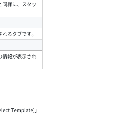
と同様に、スタッ
されるタブです。
の情報が表示され
t Template)」