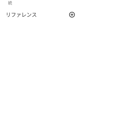
続
リファレンス
リファレンス
※「docomo MEC」は株式会社NTTド
※「docomo MEC」「MECダイレク
限、および包括的な業務受託にもとづき販