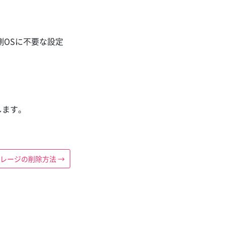
側OSに不要な設定
します。
レージの削除方法
→