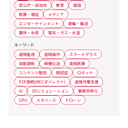
官公庁・自治体
教育
建設
医療・福祉
メディア
エンターテインメント
運輸・輸送
農林・水産
電気・ガス・水道
キーワード
遠隔監視
遠隔操作
スマートグラス
自動運転
映像伝送
遠隔医療
コンテンツ配信
顔認証
ロボット
P2P接続(MECダイレクト)
遠隔作業支援
AI
3Dシミュレーション
業務効率化
GPU
メタバース
ドローン