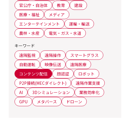
官公庁・自治体
教育
建設
医療・福祉
メディア
エンターテインメント
運輸・輸送
農林・水産
電気・ガス・水道
キーワード
遠隔監視
遠隔操作
スマートグラス
自動運転
映像伝送
遠隔医療
コンテンツ配信
顔認証
ロボット
P2P接続(MECダイレクト)
遠隔作業支援
AI
3Dシミュレーション
業務効率化
GPU
メタバース
ドローン