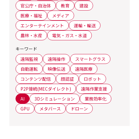
官公庁・自治体
教育
建設
医療・福祉
メディア
エンターテインメント
運輸・輸送
農林・水産
電気・ガス・水道
キーワード
遠隔監視
遠隔操作
スマートグラス
自動運転
映像伝送
遠隔医療
コンテンツ配信
顔認証
ロボット
P2P接続(MECダイレクト)
遠隔作業支援
AI
3Dシミュレーション
業務効率化
GPU
メタバース
ドローン