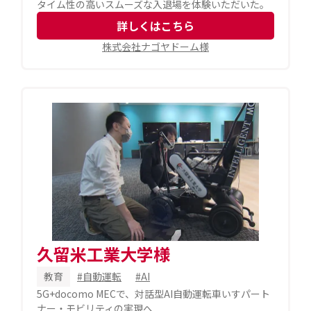
タイム性の高いスムーズな入退場を体験いただいた。
詳しくはこちら
株式会社ナゴヤドーム様
久留米工業大学様
教育
#自動運転
#AI
5G+docomo MECで、対話型AI自動運転車いすパート
ナー・モビリティの実現へ