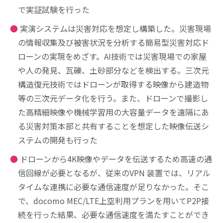
で実証試験を行った
実演システムは災害対応を想定し構築した。災害現場
の情報収集及び被害状況を分析する簡易型災害対応ド
ローンの実現をめざす。AI技術では災害現場での家屋
や人の発見、瓦礫、土砂部分などを検出する。三次元
構造復元技術ではドローンが取得する映像から建造物
等の三次元データ化を行う。また、ドローンで撮影し
た高精細映像や機械学習用の大容量データを遠隔にあ
る災害対策本部と共有することを想定した映像伝送シ
ステムの開発も行った
ドローンから4K映像やデータを伝送するため高速の通
信回線が必要となるが、従来のVPN 装置では、リアル
タイムな連携に必要な通信速度が足りなかった。そこ
で、docomo MEC/LTE上空利用プランを用いてP2P接
続を行った結果、必要な通信速度を満たすことができ